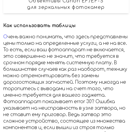
Объективы Canon EF/EF-S
для зеркальных фотокамер
Как использовать таблицы
О
чень важно понимать, что здесь представлены
цены только на определенные услуги, а не на все.
То есть, если ваш фотоаппарат не включается,
это совершенно не значит, что требуется в
срочном порядке менять системную плату. В
большинстве случаев как раз наоборот, технику
можно отремонтировать без замены
дорогостоящих запчастей. Поэтому никогда не
торопитесь с выводами на счет того, что
именно требуется для вашего гаджета.
Фотоаппарат показывает error 30? Ошибка
указывает на неисправность в узле затвора, но
не ставит ему приговор. Ведь затвор это
сложное устройство, состоящее из множества
компонентов и, если вышли из строя только