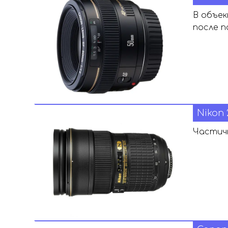
В объек
после п
Nikon
Частичн