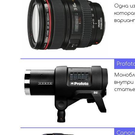
Одна из
которая
вариан
Profot
Монобло
внутри 
статье
Canon