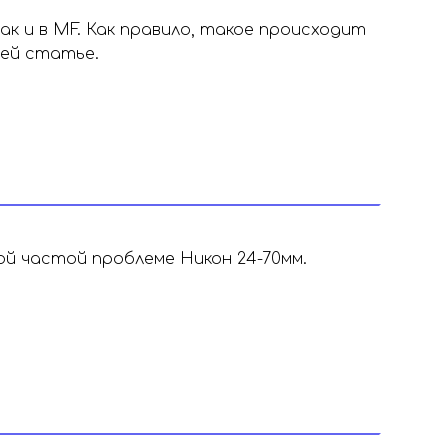
к и в MF. Как правило, такое происходит
шей статье.
ой частой проблеме Никон 24-70мм.