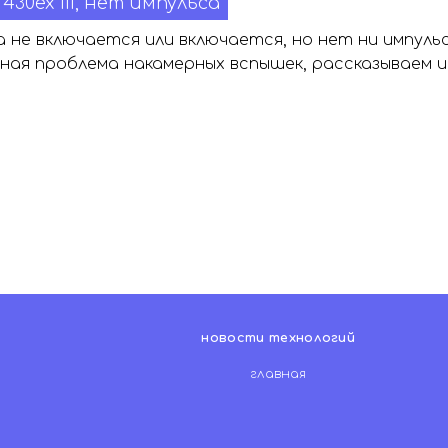
430ex III, нет импульса
 не включается или включается, но нет ни импуль
ная проблема накамерных вспышек, рассказываем и
новости технологий
главная