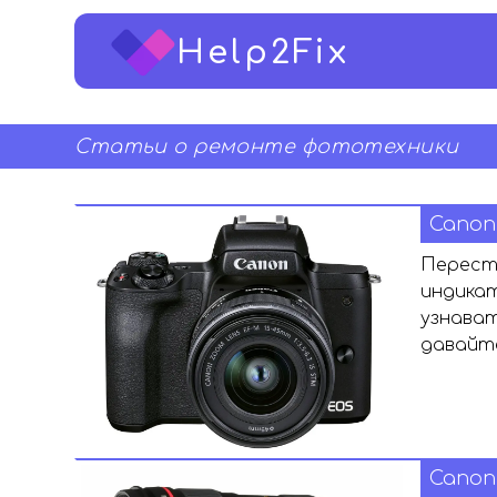
Help2Fix
Cтатьи о ремонте фототехники
Canon
Переста
индикат
узнават
давайт
Canon