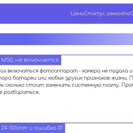
Цены
Статус ремонта
 M50, не включается
л включаться фотоаппарат - камера не падала и в
ора батареи или любых других признаков жизни. 
ь сколько стоит заменить системную плату. Про
е разбираться.
 24-105mm и ошибка 01