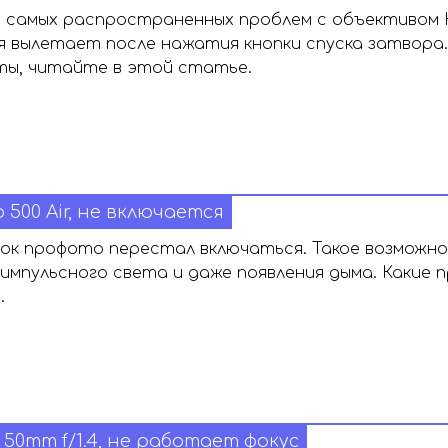
 самых распространенных проблем с объективом Кэн
 вылетает после нажатия кнопки спуска затвора.
ты, читайте в этой статье.
o 500 Air, не включается
к профото перестал включаться. Такое возможно 
импульсного света и даже появления дыма. Какие п
.
 50mm f/1.4, не работает фокус