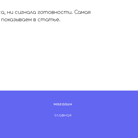
са, ни сигнала готовности. Самая
 показываем в статье.
магазин
главная