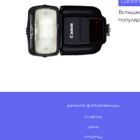
Canon 
Вспышка
популяр
ремонт фототехники
главная
цены
статьи