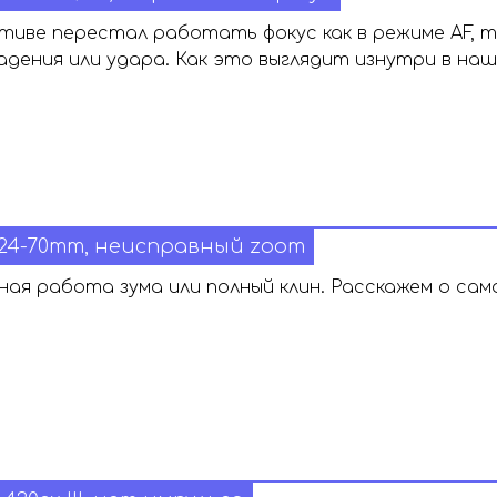
тиве перестал работать фокус как в режиме AF, та
адения или удара. Как это выглядит изнутри в на
 24-70mm, неисправный zoom
ая работа зума или полный клин. Расскажем о сам