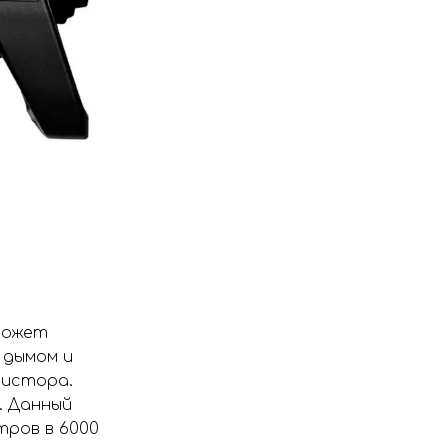
 может
 дымом и
зистора.
. Данный
тров в 6000