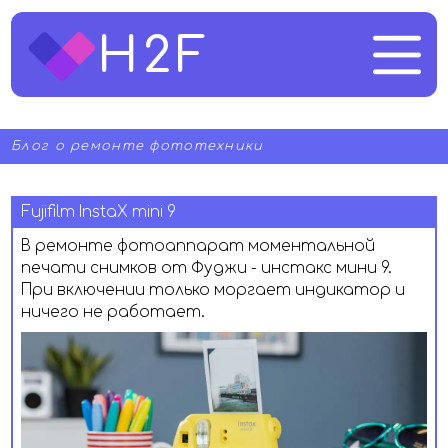
H2F
Блог о ремонте фототехники
Fujifilm InstaX mini 9
В ремонте фотоаппарат моментальной
печати снимков от Фуджи - инстакс мини 9.
При включении только моргает индикатор и
ничего не работает.