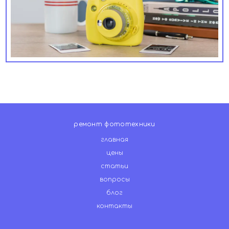
ремонт фототехники
главная
цены
статьи
вопросы
блог
контакты