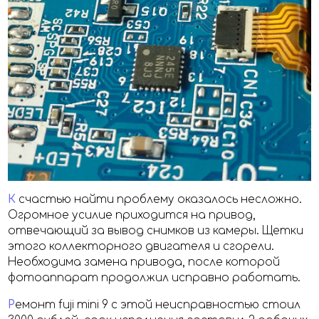
К
счастью найти проблему оказалось несложно.
Огромное усилие приходится на привод,
отвечающий за вывод снимков из камеры. Щетки
этого коллекторного двигателя и сгорели.
Необходима замена привода, после которой
фотоаппарат продолжил исправно работать.
Р
емонт fuji mini 9 с этой неисправностью стоил