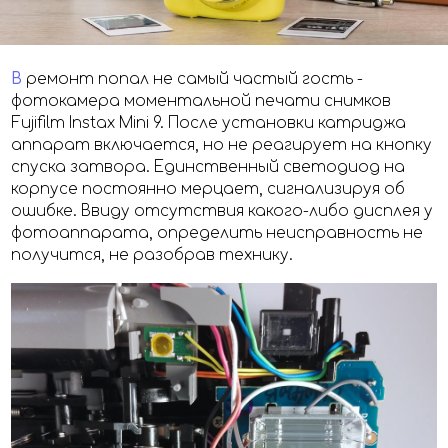
В
ремонт попал не самый частый гость -
фотокамера моментальной печати снимков
Fujifilm Instax Mini 9. После установки катриджа
аппарат включается, но не реагирует на кнопку
спуска затвора. Единственный светодиод на
корпусе постоянно мерцает, сигнализируя об
ошибке. Ввиду отсутствия какого-либо дисплея у
фотоаппарата, определить неисправность не
получится, не разобрав технику.