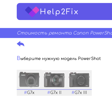
Help2Fix
Стоимость ремонта Canon PowerSho
В
ыберите нужную модель PowerShot
#
G7x
#
G7x II
#
G7x III