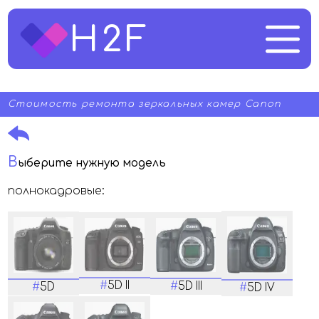
H2F
Стоимость ремонта зеркальных камер Canon
В
ыберите нужную модель
полнокадровые:
#
5D II
#
5D III
#
5D
#
5D IV