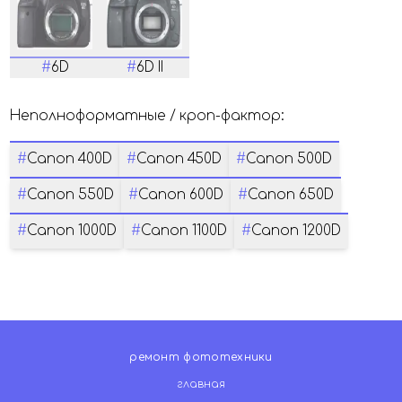
#
6D
#
6D II
Неполноформатные / кроп-фактор:
#
Canon 400D
#
Canon 450D
#
Canon 500D
#
Canon 550D
#
Canon 600D
#
Canon 650D
#
Canon 1000D
#
Canon 1100D
#
Canon 1200D
ремонт фототехники
главная