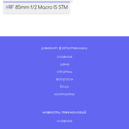
#
RF 85mm f/2 Macro IS STM
ремонт фототехники
главная
цены
статьи
вопросы
блог
контакты
новости технологий
главная