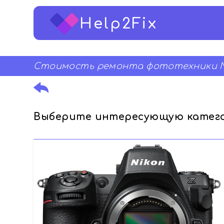
Help2Fix
Стоимость ремонта фототехники N
Выберите интересующую катего