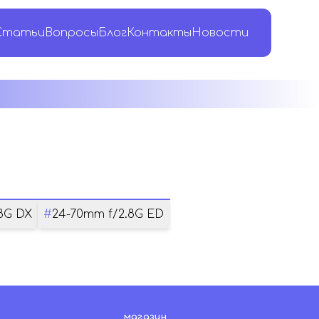
Статьи
Вопросы
Блог
Контакты
Новости
8G DX
#
24-70mm f/2.8G ED
магазин