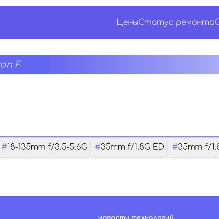
Цены
Статус ремонта
on F
#
18-135mm f/3.5-5.6G
#
35mm f/1.8G ED
#
35mm f/1.
новости технологий